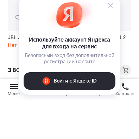
JBL Junior 320 Blue
JBL Endurance RUN 2
Red
Нет в наличии
Нет в наличии
3 800
Р
3 040
Р
00
00
Меню
Найти
Корзина
Аккаунт
Контакты