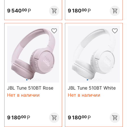
9 540
Р
9 180
Р
00
00
JBL Tune 510BT Rose
JBL Tune 510BT White
Нет в наличии
Нет в наличии
9 180
Р
9 180
Р
00
00