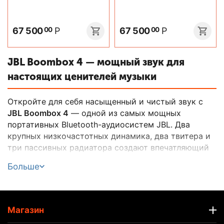
67 500
Р
67 500
Р
00
00
JBL Boombox 4 — мощный звук для
настоящих ценителей музыки
Откройте для себя насыщенный и чистый звук с
JBL Boombox 4
— одной из самых мощных
портативных Bluetooth-аудиосистем JBL. Два
крупных низкочастотных динамика, два твитера и
три пассивных радиатора создают впечатляющий
бас, чёткие средние частоты и яркие высокие.
Больше
Технология
AI Sound Boost
автоматически
подстраивает звук под каждый трек, сохраняя
чистоту и объём даже на максимальной
громкости.
Магазин
С сертификацией
IP68
устройство защищено от