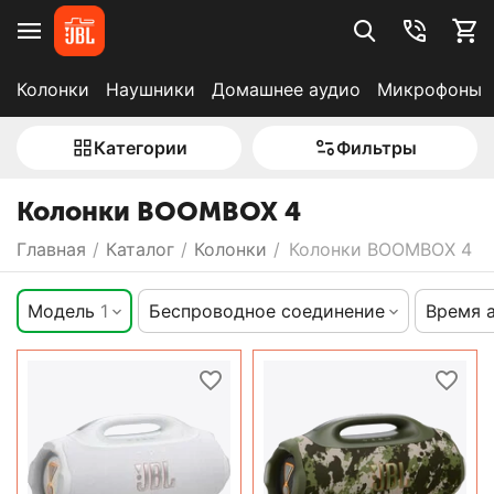
Колонки
Наушники
Домашнее аудио
Микрофоны
Категории
Фильтры
Колонки BOOMBOX 4
Главная
/
Каталог
/
Колонки
/
Колонки BOOMBOX 4
Модель
1
Беспроводное соединение
Время 