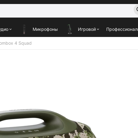
удио
Микрофоны
Игровой
Профессионал
ombox 4 Squad