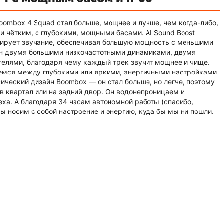
ombox 4 Squad стал больше, мощнее и лучше, чем когда-либо,
и чётким, с глубокими, мощными басами. AI Sound Boost
тирует звучание, обеспечивая большую мощность с меньшими
ён двумя большими низкочастотными динамиками, двумя
елями, благодаря чему каждый трек звучит мощнее и чище.
аемся между глубокими или яркими, энергичными настройками
сический дизайн Boombox — он стал больше, но легче, поэтому
 в квартал или на задний двор. Он водонепроницаем и
еха. А благодаря 34 часам автономной работы (спасибо,
мы носим с собой настроение и энергию, куда бы мы ни пошли.