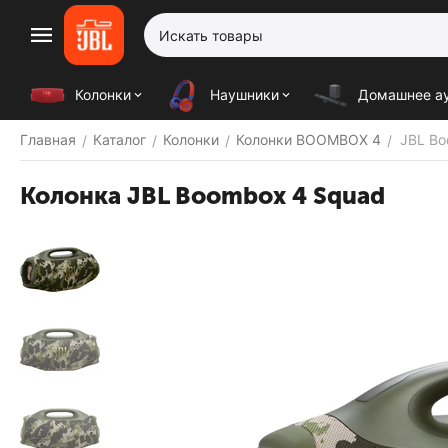
Колонки
Наушники
Домашнее а
Главная
Каталог
Колонки
Колонки BOOMBOX 4
JBL Bo
/
/
/
/
Колонка JBL Boombox 4 Squad