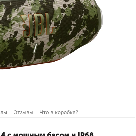
йлы
Отзывы
Что в коробке?
 4 с мощным басом и IP68