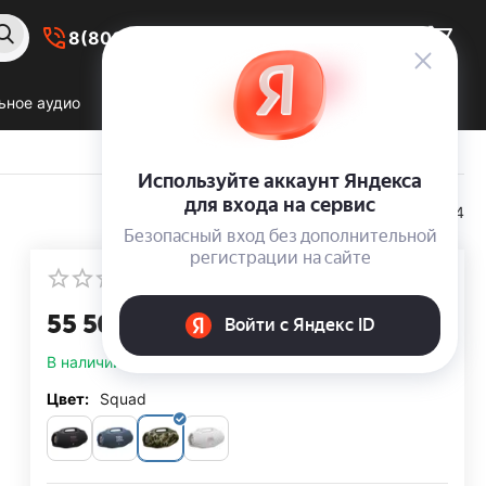
8(800) 550-59-38
ьное аудио
Все продукты JBL
О нас
164064
КОД:
Написать отзыв
55 500
00
Р
В наличии
Цвет:
Squad