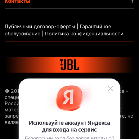
Контакты
Публичный договор-оферты
|
Гарантийное
обслуживание |
Политика конфиденциальности
© 2013 - 2026 Sound Balance. JBL.Sound-Balance -
специализированный интернет-магазин JBL в
России. Все права защищены. Копирование
материалов с сайта без ссылки на этот ресурс
запрещено. Информация, размещённая на сайте, не
является публичной офертой.