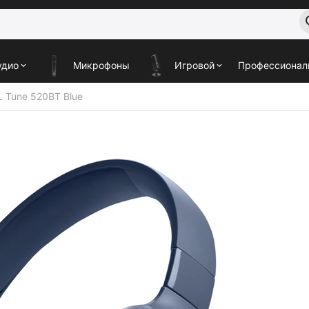
удио
Микрофоны
Игровой
Профессионал
L Tune 520BT Blue