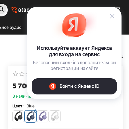
8(800) 550-59-38
ьное аудио
Все продукты JBL
О нас
JBLT520BTBLUEU
КОД:
Написать отзыв
5 700
00
Р
В наличии
Цвет:
Blue